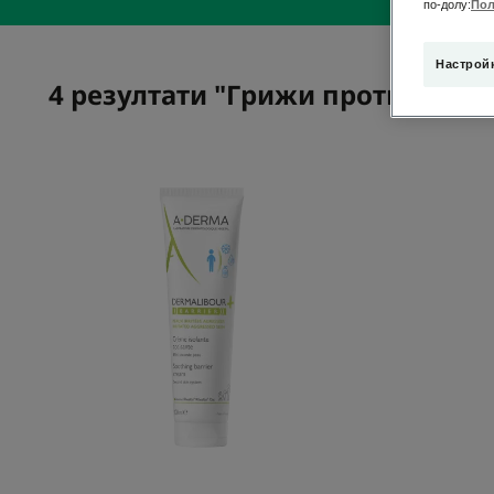
по-долу:
Пол
Настрой
4 резултати "Грижи против разд
Изолиращ
крем