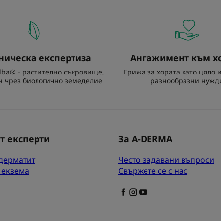
ническа експертиза
Ангажимент към х
lba® - растително съкровище,
Грижа за хората като цяло 
н чрез биологично земеделие
разнообразни нужд
т експерти
За A-DERMA
дерматит
Често задавани въпроси
 екзема
Свържете се с нас