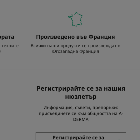
ората
Произведено във Франция
и техните
Всички наши продукти се произвеждат в
и
Югозападна Франция
Абонирайте се за
Регистрирайте се за нашия
бюлетина
нюзлетър
Информация, съвети, препоръки:
Новини и съвети. Станете част от A-DERMA
присъединете се към общността на A-
DERMA
РЕГИСТРИРАЙТЕ СЕ
Регистрирайте се за