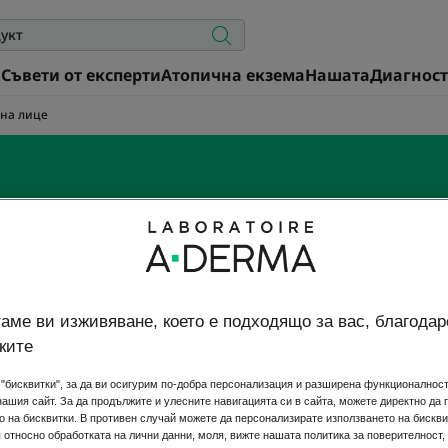
а
Съвети от експерти
Атопична екзема
Нашата
Диагнос
 на лице
против раздразнения 
е по лицето, успокойте го с кремовете и почистващия 
аме ви изживяване, което е подходящо за вас, благодар
рматологичен Овес Rhealba®, отглеждан съобразно нор
ките
земеделие.
"бисквитки", за да ви осигурим по-добра персонализация и разширена функционалност,
нашия сайт. За да продължите и улесните навигацията си в сайта, можете директно да
о на бисквитки. В противен случай можете да персонализирате използването на бискви
относно обработката на лични данни, моля, вижте нашата политика за поверителност, 