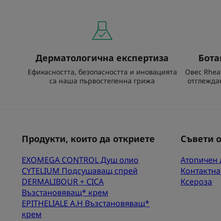
Дерматологична експертиза
Бота
Ефикасността, безопасността и иновацията
Овес Rhea
са наша първостепенна грижа
отглежда
Продукти, които да откриете
Съвети о
EXOMEGA CONTROL Душ олио
Атопичен 
CYTELIUM Подсушаващ спрей
Контактна
DERMALIBOUR + CICA
Ксероза
Възстановяващ* крем
EPITHELIALE A.H Възстановяващ*
крем