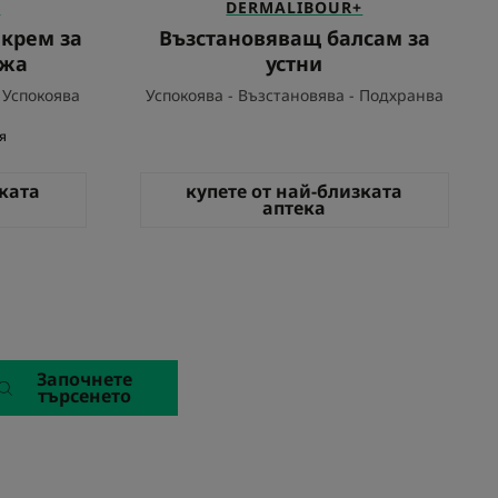
+
DERMALIBOUR+
 крем за
Възстановяващ балсам за
ожа
устни
 Успокоява
Успокоява - Възстановява - Подхранва
я
зката
купете от най-близката
аптека
Започнете
търсенето