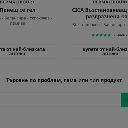
DERMALIBOUR+
DERMALIBOUR
Пенещ се гел
CICA Възстановяващ
раздразнена к
 - Балансира - Успокоява -
Измива
Възстановява - Балансира -
2
мнени
те от най-близката
купете от най-бли
аптека
аптека
Търсене по проблем, гама или тип продукт