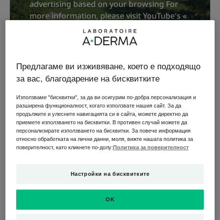
advertising based on your browsing For
more information, please visit YouTube's «
cookie » policy.
You have rejected Youtube's cookies and
therefore you cannot view the video.
You can change your choices by clicking on
Предлагаме ви изживяване, което е подходящо
« Cookie Settings » and accept Youtube's
за вас, благодарение на бисквитките
cookies to enable the video.
You can change this setting and withdraw
Използваме "бисквитки", за да ви осигурим по-добра персонализация и
разширена функционалност, когато използвате нашия сайт. За да
your consent at any time.
продължите и улесните навигацията си в сайта, можете директно да
приемете използването на бисквитки. В противен случай можете да
персонализирате използването на бисквитки. За повече информация
относно обработката на лични данни, моля, вижте нашата политика за
Настройки на бисквитките
поверителност, като кликнете по-долу:
Политика за поверителност
Настройки на бисквитките
OK