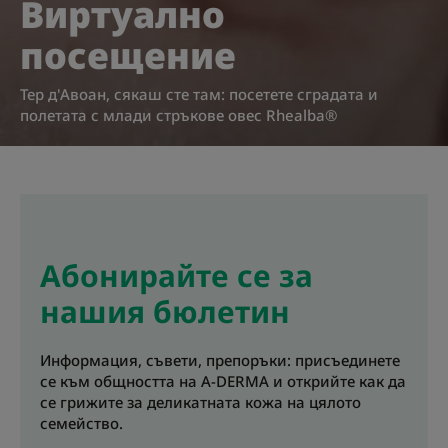
Виртуално
посещение
Тер д'Авоан, сякаш сте там: посетете сградата и
полетата с млади стръкове овес Rhealba®
Абонирайте се за
нашия бюлетин
Информация, съвети, препоръки: присъединете
се към общността на A-DERMA и открийте как да
се грижите за деликатната кожа на цялото
семейство.