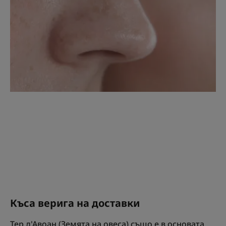
Къса верига на доставки
Тер д'Авоан (Земята на овеса) също е в основата