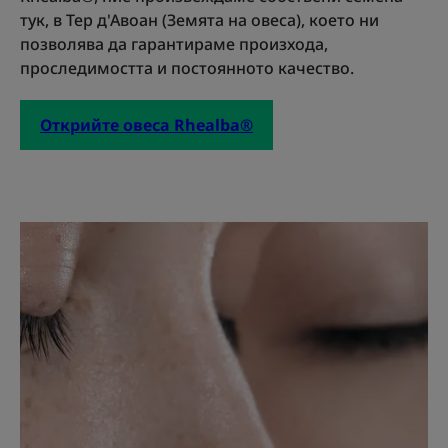
тук, в Тер д'Авоан (Земята на овеса), което ни
позволява да гарантираме произхода,
проследимостта и постоянното качество.
Открийте овеса Rhealba®