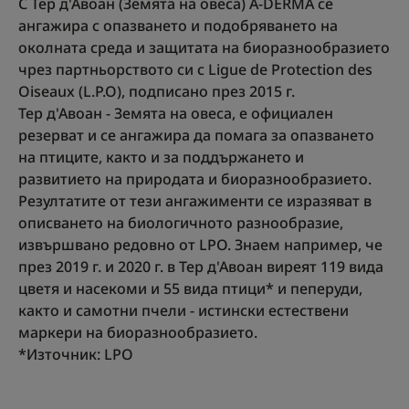
С Тер д'Авоан (Земята на овеса) A-DERMA се
ангажира с опазването и подобряването на
околната среда и защитата на биоразнообразието
чрез партньорството си с Ligue de Protection des
Oiseaux (L.P.O), подписано през 2015 г.
Тер д'Авоан - Земята на овеса, е официален
резерват и се ангажира да помага за опазването
на птиците, както и за поддържането и
развитието на природата и биоразнообразието.
Резултатите от тези ангажименти се изразяват в
описването на биологичното разнообразие,
извършвано редовно от LPO. Знаем например, че
през 2019 г. и 2020 г. в Тер д'Авоан виреят 119 вида
цветя и насекоми и 55 вида птици* и пеперуди,
както и самотни пчели - истински естествени
маркери на биоразнообразието.
*Източник: LPO