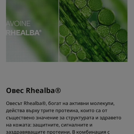
• СЪХРАНЯВА: клетъчна ДНК срещу UVA лъчите,
благодарение на Barriestolide® с антиоксидантни
свойства, които подобряват клетъчната
детоксикация***
Веган информация: без съставки с животински
произход.
Текстура
Рециклируема опаковка
Овес Rhealba®
Ползи от текстурата
Овесът Rhealba®, богат на активни молекули,
действа върху трите протеина, които са от
Приятна текстура, която попива бързо и е
водоустойчива.
съществено значение за структурата и здравето
на кожата: защитните, сигналните и
Аромат на съдържанието
заздравяващите протеини. В комбинация с