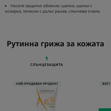
Носете защитно облекло: шапки, шапки с
козирка, тениски с дълъг ръкав, слънчеви очила.
Рутинна грижа за кожата
1
СЛЪНЦЕЗАЩИТА
Мляко
за
деца
SPF50+
НАЙ-ПРОДАВАН ПРОДУКТ
BEST
Много
висока
защита