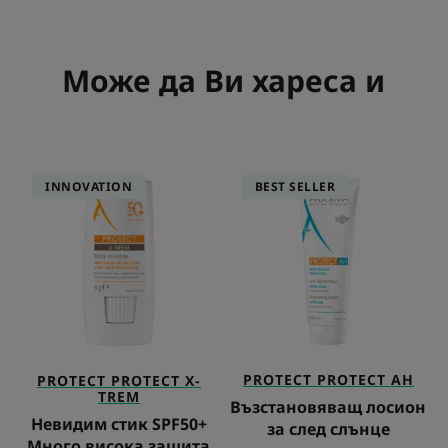
елемент
елемент
1
2
Може да Ви хареса и
Невидим
Възстановява
INNOVATION
BEST SELLER
стик
лосион
SPF50+
за
Много
след
висока
слънце
защита
PROTECT
PROTECT AH
PROTECT
PROTECT X-
TREM
Възстановяващ лосион
Невидим стик SPF50+
за след слънце
Много висока защита