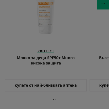
PROTECT
Мляко за деца SPF50+ Много
Възс
висока защита
купете от най-близката аптека
купе
Отидете
Отидете
на
на