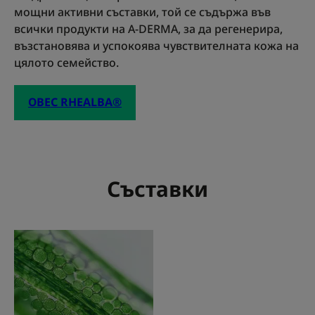
Без аромати
мощни активни съставки, той се съдържа във
всички продукти на A-DERMA, за да регенерира,
**Еx-vivo тест
възстановява и успокоява чувствителната кожа на
* Заявен патент
цялото семейство.
** Тест ex-vivo
*** In vitro тест
ОВЕС RHEALBA®
Съставки