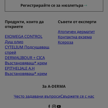
Регистрирайте се за нюзлетъра
Продукти, които да
Съвети от експерти
откриете
Атопичен дерматит
EXOMEGA CONTROL
Контактна екзема
Душ олио
Ксероза
CYTELIUM Подсушаващ
спрей
DERMALIBOUR + CICA
Възстановяващ* крем
EPITHELIALE A.H
Възстановяващ* крем
За A-DERMA
Често задавани въпроси
Свържете се с нас