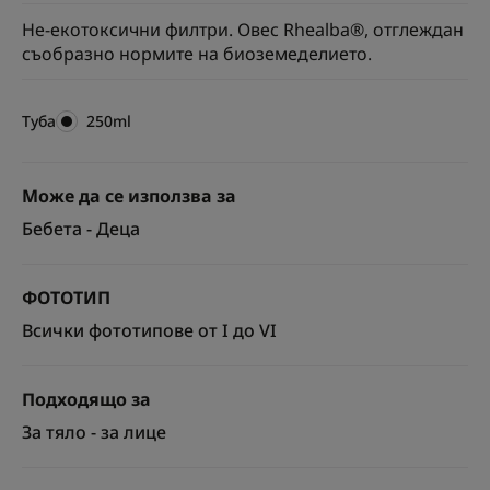
Не-екотоксични филтри. Овес Rhealba®, отглеждан
съобразно нормите на биоземеделието.
Туба
Туба
250ml
Може да се използва за
Бебета - Деца
ФОТОТИП
Всички фототипове от I до VI
Подходящо за
За тяло - за лице