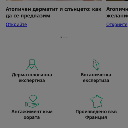
Атопичен дерматит и слънцето: как
Атопичн
да се предпазим
желание
Открийте
Открийте
Отидете
Отидете
Отидете
на
на
на
елемент
елемент
елемент
1
2
3
Дерматологична
Ботаническа
експертиза
експертиза
Ангажимент към
Произведено във
хората
Франция