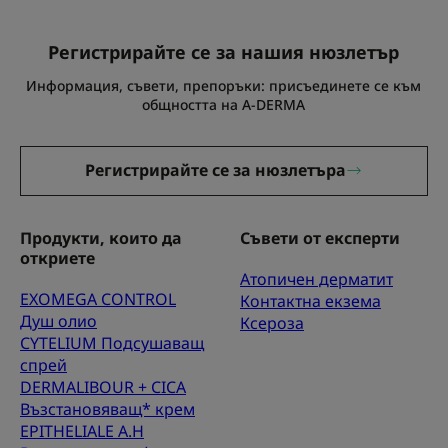
Регистрирайте се за нашия нюзлетър
Информация, съвети, препоръки: присъединете се към
общността на A-DERMA
Регистрирайте се за нюзлетъра
Продукти, които да
Съвети от експерти
откриете
Атопичен дерматит
EXOMEGA CONTROL
Контактна екзема
Душ олио
Ксероза
CYTELIUM Подсушаващ
спрей
DERMALIBOUR + CICA
Възстановяващ* крем
EPITHELIALE A.H