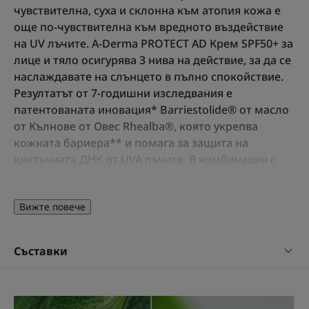
чувствителна, суха и склонна към атопия кожа е
още по-чувствителна към вредното въздействие
на UV лъчите. A-Derma PROTECT AD Крем SPF50+ за
лице и тяло осигурява 3 нива на действие, за да се
наслаждавате на слънцето в пълно спокойствие.
Резултатът от 7-годишни изследвания е
патентованата иновация* Barriestolide® от масло
от Кълнове от Овес Rhealba®, която укрепва
кожната бариера** и помага за защита на
клетъчната ДНК от UVA лъчите. В комбинация с
патентованата фотозащитна филтърна система*
осигурява оптимална защита за уязвимата,
Вижте повече
чувствителна, суха и склонна към атопия кожа.
Без аромати,с много висока защита и
кремообразна текстура, този слънцезащитен
Съставки
крем SPF 50+ може лесно да се нанася на лице и
тяло. Нелепнещ и водоустойчив. Всеки от нашите
филтри е оценен от независими лаборатории,
които са доказали, че нашите филтри A-DERMA