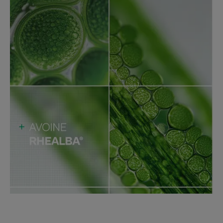
PROTECT не оказват влияние върху един вид
корали, един вид фитопланктон и един вид
зоопланктон (налични са научни изследвания в
подкрепа на тези ключови модели на морското
биоразнообразие)**.
Веган информация: без съставки с животински
произход.
Предимство
Със своите патентовани* фотозащитни филтри,
които не проникват в кожата, и с мощния и
иновативен Barriestolide®, A-Derma PROTECT AD
КРЕМ SPF 50+ защитава, подсилва и подпомага
защитата на клетъчната ДНК на уязвимата, суха и
склонна към атопия кожа.
Ползи