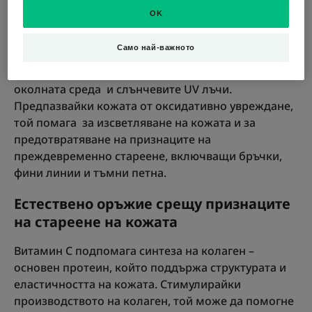
кожа
OK
Витамин С е ефективен антиоксидант, който
Само най-важното
предпазва кожата от атаките на свободните
радикали, предизвикани от замърсяването на
околната среда и слънчевите UV лъчи.
Предпазвайки кожата от оксидативно увреждане,
той помага за изсветляване на кожата и за
предотвратяване на признаците на
преждевременно стареене, включващи бръчки,
фини линии и тъмни петна.
Естествено оръжие срещу признаците
на стареене на кожата
Витамин С подпомага синтеза на колаген –
основен протеин, който поддържа структурата и
еластичността на кожата. Стимулирайки
производството на колаген, той може да помогне