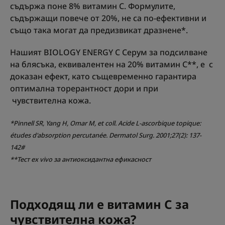
съдържа поне 8% витамин С. Формулите,
съдържащи повече от 20%, не са по-ефективни и
също така могат да предизвикат дразнене*.
Нашият BIOLOGY ENERGY C Серум за подсилване
на блясъка, еквивалентен на 20% витамин С**, е с
доказан ефект, като същевременно гарантира
оптимална торерантност дори и при
чувствителна кожа.
*Pinnell SR, Yang H, Omar M, et coll. Acide L-ascorbique topique:
études d'absorption percutanée. Dermatol Surg. 2001;27(2): 137-
142#
**Тест ex vivo за антиоксидантна ефикасност
Подходящ ли е витамин С за
чувствителна кожа?