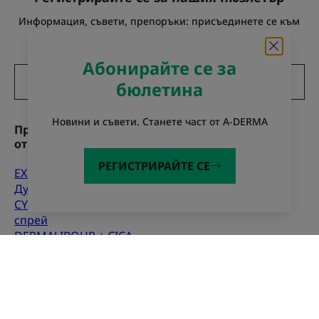
Информация, съвети, препоръки: присъединете се към
общността на A-DERMA
Абонирайте се за
Регистрирайте се за нюзлетъра
бюлетина
Новини и съвети. Станете част от A-DERMA
Продукти, които да
Съвети от експерти
откриете
Атопичен дерматит
РЕГИСТРИРАЙТЕ СЕ
EXOMEGA CONTROL
Контактна екзема
Душ олио
Ксероза
CYTELIUM Подсушаващ
спрей
DERMALIBOUR + CICA
Възстановяващ* крем
EPITHELIALE A.H
Възстановяващ* крем