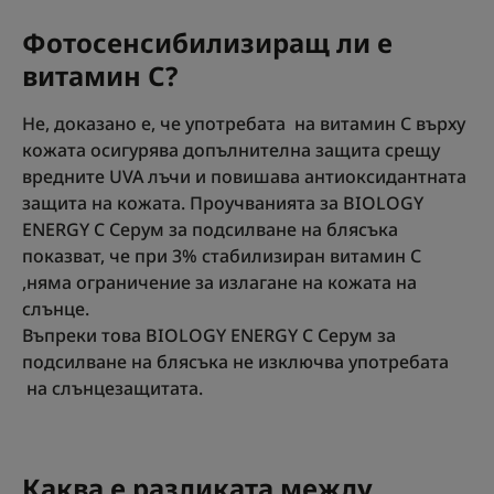
Фотосенсибилизиращ ли е
витамин С?
Не, доказано е, че употребата на витамин С върху
кожата осигурява допълнителна защита срещу
вредните UVA лъчи и повишава антиоксидантната
защита на кожата. Проучванията за BIOLOGY
ENERGY C Серум за подсилване на блясъка
показват, че при 3% стабилизиран витамин С
,няма ограничение за излагане на кожата на
слънце.
Въпреки това BIOLOGY ENERGY C Серум за
подсилване на блясъка не изключва употребата
на слънцезащитата.
Каква е разликата между