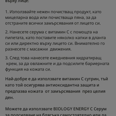
върху лице:
Използвайте нежен почистващ продукт, като
мицеларна вода или почистваща пяна, за да
отстраните всички замърсявания от лицето си.
Нанесете серума с витамин С с помощта на
пипетата, като поставите няколко капки в дланта
си или директно върху лицето си. Внимателно го
разнесете с масажни движения.
След това нанесете ежедневния хидратиращ
крем, за да овлажните и да подсилите бариерната
функция на кожата си.
Най-добре е да използвате витамин С сутрин, тъй
като той осигурява антиоксидантна защита и
предпазва кожата от замърсявания през целия
ден.
Можете да използвате BIOLOGY ENERGY C Серум
за подсилване на блясъка самостоятелно или да