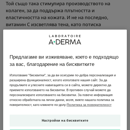
Той също така стимулира производството на
колаген, за да поддържа плътността и
еластичността на кожата. И не на последно,
витамин С изсветлява тена, като потиска
производството на меланин, което помага за
намаляване на тъмните петна и изравняване на
тена на кожата.
Предлагаме ви изживяване, което е подходящо
за вас, благодарение на бисквитките
Какви са ползите от витамин С
Използваме "бисквитки", за да ви осигурим по-добра персонализация и
за кожата?
разширена функционалност, когато използвате нашия сайт. За да
продължите и улесните навигацията си в сайта, можете директно да
приемете използването на бисквитки. В противен случай можете да
Витаминът C има многобройни ползи за кожата
персонализирате използването на бисквитки. За повече информация
:забавя признаците на стареене, стимулира
относно обработката на лични данни, моля, вижте нашата политика за
поверителност, като кликнете по-долу:
Политика за поверителност
производството на колаген и спомага за
изравняване на тена на кожата.
Настройки на бисквитките
Антиоксидантни свойства за сияйна