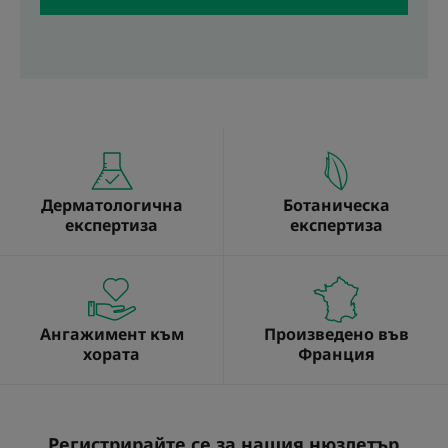
Дерматологична
Ботаническа
експертиза
експертиза
Ангажимент към
Произведено във
хората
Франция
Регистрирайте се за нашия нюзлетър