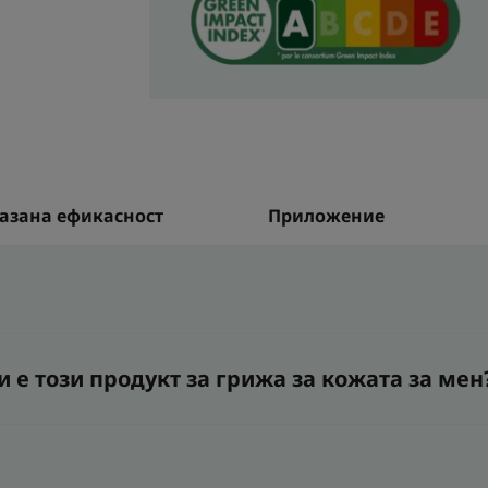
Мек и растителен а
*В съответствие със стандарт 301В OECD
*ОИСР 301B NORM
азана ефикасност
Приложение
 е този продукт за грижа за кожата за мен