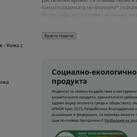
растителен аромат се отмива лесно и 
Биоразградимата му формула* съдърж
Веган инфо: не съдържа съставки с жи
Ползи
Вижте повече
 - Кожа с
• ПОЧИСТВА без да изсушава.
• ПОЧИСТВА кожата и спомага за бала
• СВИВА порите и отстранява замърсяв
Социално-екологично
продукта
рижа
Текстура
Индексът за зелено въздействие е инструмент
козметичните продукти, хранителните добавк
Ползи от текстура
здраве върху околната среда и обществото, в
AFNOR Spec 2215. Разработена благодарение 
Кремообразна пяна, 
асоциации и федерации, тя оценява вашите пр
нелепкав и немазен
още по-голяма прозрачност!
Разбиране на инд
Аромат на съдър