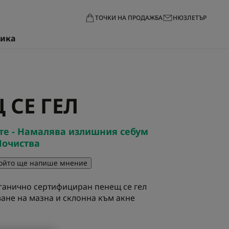
ТОЧКИ НА ПРОДАЖБА
НЮЗЛЕТЪР
тика
 СЕ ГЕЛ
те - Намалява излишния себум
 Почиства
който ще напише мнение
анично сертифициран пенещ се гел
ане на мазна и склонна към акне