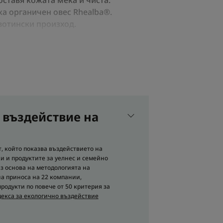
оставя кожата мека и чиста.
а органичен овес Rhealba®.
вотински произход.
нсиране на микробиома.
анията.
 въздействие на
Рециклируема опаковка
, който показва въздействието на
и и продуктите за уелнес и семейно
та
ъз основа на методологията на
на приноса на 22 компании,
която се отмива лесно с
одукти по повече от 50 критерия за
 ефект
екса за екологично въздействие
жанието