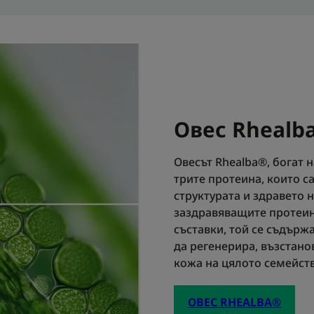
Овес Rhealb
Овесът Rhealba®, богат 
трите протеина, които с
структурата и здравето 
заздравяващите протеин
съставки, той се съдърж
да регенерира, възстано
кожа на цялото семейств
ОВЕС RHEALBA®