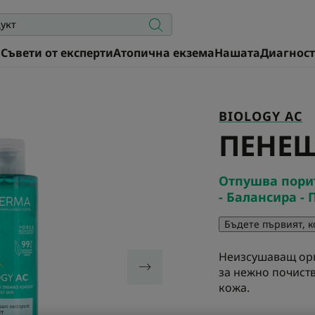
а
Съвети от експерти
Атопична екзема
Нашата
Диагнос
BIOLOGY AC
ПЕНЕЩ
Отпушва пори
- Балансира -
Бъдете първият, 
Неизсушаващ орг
за нежно почиств
кожа.