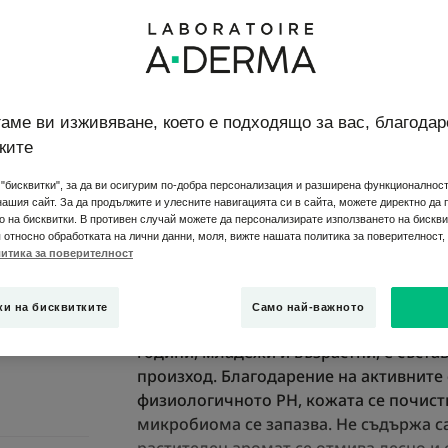
Допринася за ба
99% естествени с
биологично земе
аме ви изживяване, което е подходящо за вас, благодар
ките
Бутилка
Бутилк
200ml
"бисквитки", за да ви осигурим по-добра персонализация и разширена функционалност,
нашия сайт. За да продължите и улесните навигацията си в сайта, можете директно да
о на бисквитки. В противен случай можете да персонализирате използването на бискви
относно обработката на лични данни, моля, вижте нашата политика за поверителност, 
Дерматологичният био сертифициран 
итика за поверителност
мазната и склонна към акне кожа, без
порите и отстранява замърсяванията, 
ки на бисквитките
Само най-важното
усещане. Този продукт за хигиена, пр
години, младежи и възрастни, е състав
произход. Благодарение на активните 
физиологичното PH, кожата се почист
микробиома се запазва. Не съдържа са