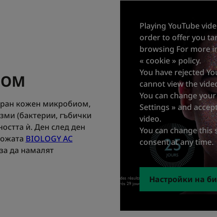
Playing YouTube vide
order to offer you t
browsing For more in
« cookie » policy.
You have rejected Yo
ИОМ
cannot view the vide
You can change your 
иран кожен микробиом,
Settings » and accep
зми (бактерии, гъбички
video.
ността ѝ. Ден след ден
You can change this 
кожата
BIOLOGY AC
consent at any time.
 за да намалят
Настройки на б