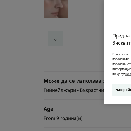
Предлаг
бисквит
Използваме 
използвате 
използванет
информация 
по-долу:
Пол
Може да се използва за
Тийнейджъри - Възрастни
Настрой
Age
From 9 година(и)