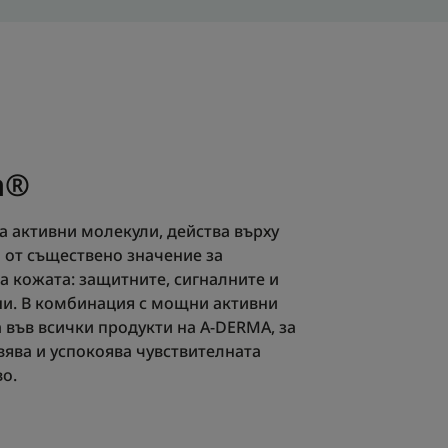
a®
на активни молекули, действа върху
а от съществено значение за
на кожата: защитните, сигналните и
и. В комбинация с мощни активни
а във всички продукти на A-DERMA, за
вява и успокоява чувствителната
о.