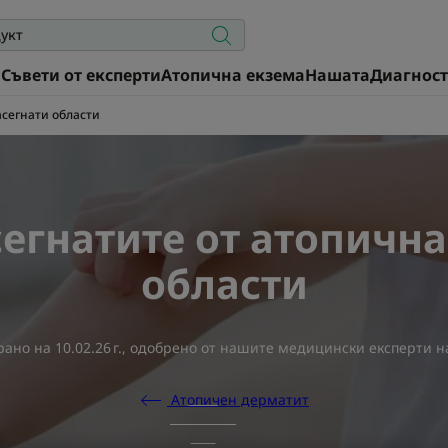
а
Съвети от експерти
Атопична екзема
Нашата
Диагнос
асегнати области
егнатите от атопичн
области
рано на
10.02.26 г.
, одобрено от
нашите медицински експерти н
Атопичен дерматит