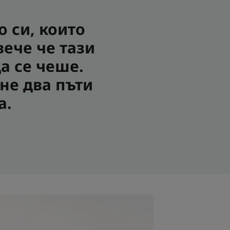
о си, които
ече че тази
а се чеше.
не два пъти
а.