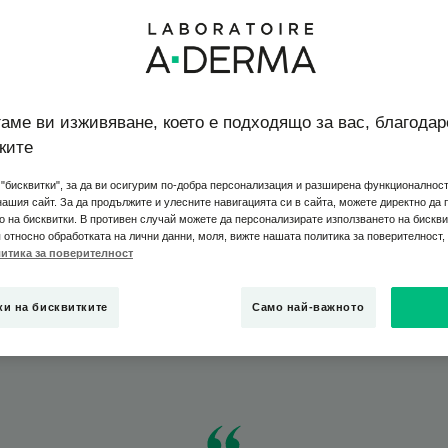
ицето, сгъвките на лактите, задната част на коленете, 
ят дерматит засяга различни зони в зависимост от възр
аме ви изживяване, което е подходящо за вас, благодар
та: суха кожа, червени плаки и много неприятен сърбе
ките
"бисквитки", за да ви осигурим по-добра персонализация и разширена функционалност,
тряне, симптомите са червени плаки, сърбеж, мокрене,
нашия сайт. За да продължите и улесните навигацията си в сайта, можете директно да
азчесване. В периодите на ремисия, кожата остава изра
о на бисквитки. В противен случай можете да персонализирате използването на бискви
ти от атопичен дерматит, вариратсъобразно възрастта, 
относно обработката на лични данни, моля, вижте нашата политика за поверителност, 
итика за поверителност
симост от това дали имате обостряне или сте в ремисия
берете кои области са най-засегнати.
ки на бисквитките
Само най-важното