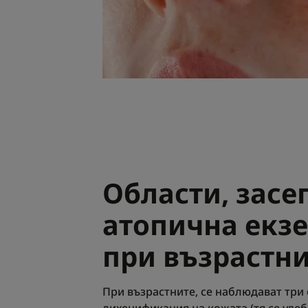
Области, засе
атопична екз
при възрастн
При възрастните, се наблюдават три