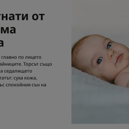
гнати от
ема
а
 главно по лицето
райниците. Торсът също
 на седалището
атът: суха кожа,
ъс спокойния сън на