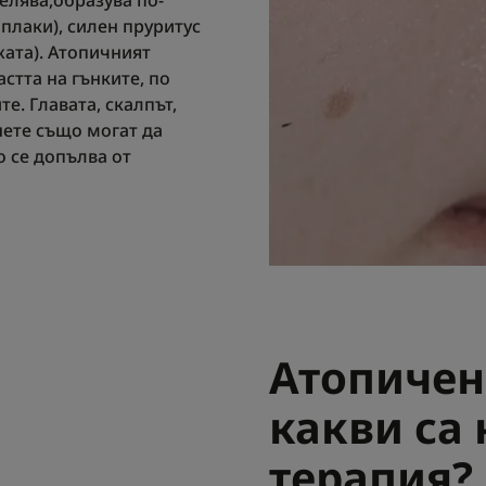
елява,образува по-
плаки), силен пруритус
жата). Атопичният
стта на гънките, по
те. Главата, скалпът,
нете също могат да
о се допълва от
Атопичен
какви са 
терапия?