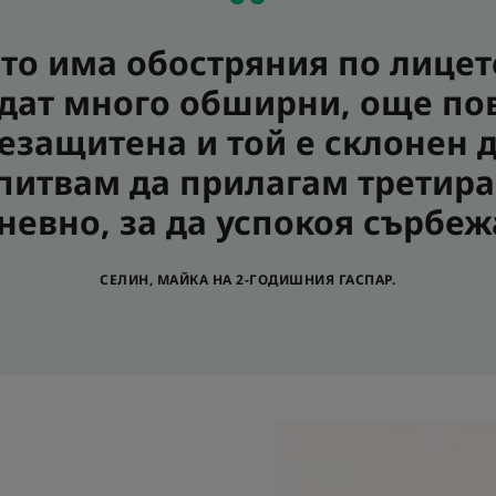
то има обостряния по лицет
ъдат много обширни, още пов
незащитена и той е склонен д
опитвам да прилагам третира
невно, за да успокоя сърбеж
СЕЛИН, МАЙКА НА 2-ГОДИШНИЯ ГАСПАР.