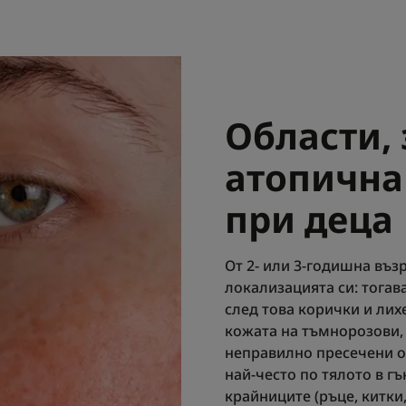
Области, 
атопична
при деца
От 2- или 3-годишна въз
локализацията си: тогав
след това корички и лих
кожата на тъмнорозови, 
неправилно пресечени от
най-често по тялото в гъ
крайниците (ръце, китки,