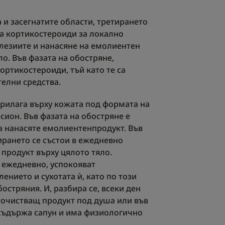
 и засегнатите области, третирането
на кортикостероиди за локално
лезиите и нанасяне на емолиентен
ло. Във фазата на обостряне,
ортикостероиди, тъй като те са
елни средства.
прилага върху кожата под формата на
осион. Във фазата на обостряне е
а нанасяте емолиентенпродукт. Във
ирането се състои в ежедневно
продукт върху цялото тяло.
 ежедневно, успокояват
ението и сухотата ѝ, като по този
остряния. И, разбира се, всеки ден
очистващ продукт под душа или във
е съдържа сапун и има физиологично