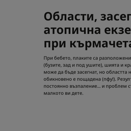
Области, засе
атопична екз
при кърмачет
При бебето, плаките са разположени
(бузите, зад и под ушите), шията и к
може да бъде засегнат, но областта
обикновено е пощадена (пфу!). Резулт
постоянно възпаление... и проблем с
малкото ви дете.