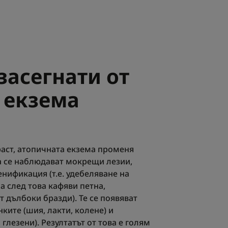
засегнати от
 екзема
раст, атопичната екзема променя
а се наблюдават мокрещи лезии,
енификация (т.е. удебеляване на
а след това кафяви петна,
 дълбоки бразди). Те се появяват
нките (шия, лакти, колене) и
 глезени). Резултатът от това е голям