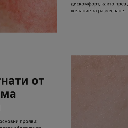
дискомфорт, както през 
желание за разчесване...
гнати от
ема
и
 основни прояви: