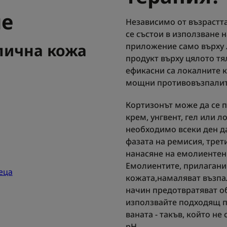
че
Независимо от възрастта
се състои в използване 
пична кожа
приложение само върху 
продукт върху цялото тя
ефикасни са локалните к
мощни противовъзпалит
Кортизонът може да се 
крем, унгвент, гел или л
необходимо всеки ден д
фазата на ремисия, трет
нанасяне на емолиентен 
Емолиентите, прилагани
еца
кожата,намаляват възпал
начин предотвратяват об
използвайте подходящ п
ваната - такъв, който н
pH.