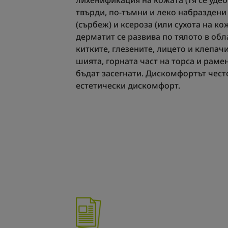
лихенификация на кожата (тя се удеб
твърди, по-тъмни и леко набраздени 
(сърбеж) и ксероза (или сухота на ко
дерматит се развива по тялото в обла
китките, глезените, лицето и клепачи
шията, горната част на торса и раме
бъдат засегнати. Дискомфортът чест
естетически дискомфорт.