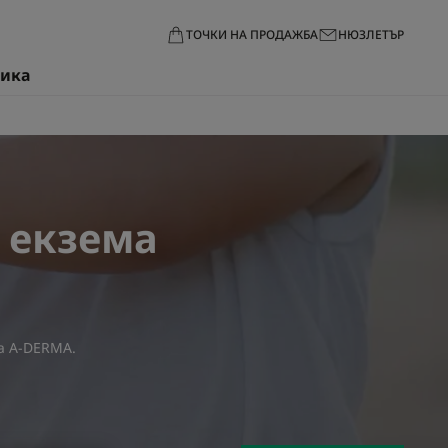
ТОЧКИ НА ПРОДАЖБА
НЮЗЛЕТЪР
тика
а екзема
а A-DERMA
.