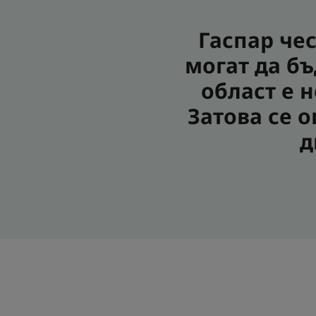
Гаспар чес
могат да б
област е 
Затова се 
д