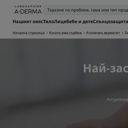
Нашият овес
Тяло
Лице
бебе и дете
Слънцезащит
Начална страница
Когато има сърбеж
Атопичен дерматит
З
Най-зас
Актуализи